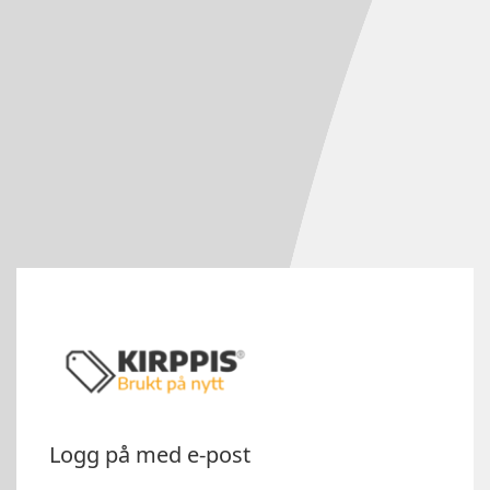
Logg på med e-post