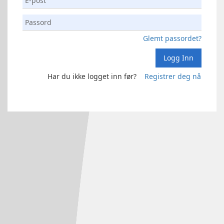
Glemt passordet?
Logg Inn
Har du ikke logget inn før?
Registrer deg nå