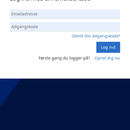
Glemt din adgangskode?
Log ind
Første gang du logger på?
Opret dig nu