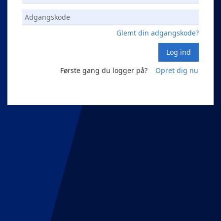
Glemt din adgangskode?
Log ind
Første gang du logger på?
Opret dig nu