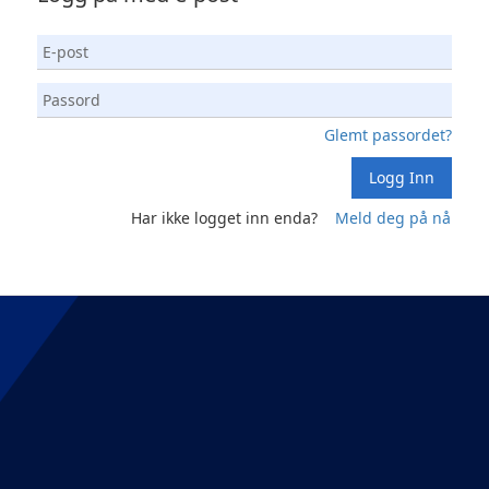
Glemt passordet?
Logg Inn
Har ikke logget inn enda?
Meld deg på nå