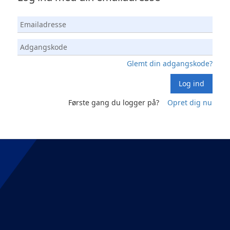
Glemt din adgangskode?
Log ind
Første gang du logger på?
Opret dig nu